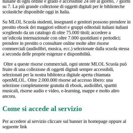
italiane di ogni ordine e grado e accessibile 24 ore al giorno, 7 giorni
su 7. La più grande collezione di oggetti digitali per le biblioteche
scolastiche disponibile oggi in Italia.
Su MLOL Scuola studenti, insegnanti e genitori possono prendere in
prestito ebook dei maggiori editori e gruppi editoriali italiani italiani
scegliendo da un catalogo di oltre 75.000 titoli; accedere a
un’edicola internazionale con oltre 7.000 quotidiani e periodici;
prendere in prestito o consultare online molte altre risorse
commerciali (audiolibri, musica, ecc.) selezionate dalla scuola stessa
a seconda delle proprie esigenze e disponibilità.
Oltre a queste risorse commerciali, ogni utente MLOL Scuola può
fruire di una collezione di oggetti digitali sempre accessibili,
selezionati per la nostra biblioteca digitale aperta chiamata
openMLOL. Oltre 2.000.000 risorse ad accesso libero: una
selezione completamente gratuita di ebook, audiolibri, spartiti
musicali, risorse audio e video, e-learning, mappe e molto altro
ancora.
Come si accede al servizio
Per accedere al servizio cliccare sul banner in homepage oppure al
seguente link