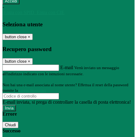
-
Entra con SPID
Entra con CIE
Seleziona utente
button close
×
Recupero password
button close
×
E-mail
Verrà inviato un messaggio
all'indirizzo indicato con le istruzioni necessarie.
Non hai una e-mail associata al nome utente? Effettua il reset della password
tramite la
Login Spaggiari
E-mail inviata, si prega di controllare la casella di posta elettronica!
Errore
Chiudi
Successo