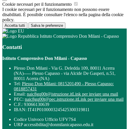
Cookie necessari per il funzionamento
I cookie necessari per il funzionamento non possono essere
disabilitati. È possibile consultare l'elenco nella pagina della cookie
policy.
Accetta tutti
Salva le preferenze
Istituto Comprensivo Don Milani - Capasso
Contatti
Istituto Comprensivo Don Milani - Capasso
Plesso Don Milani - Via G. Deledda 109, 80011 Acerra
(NA)----- Plesso Capasso - via Alcide De Gasperi, n.51,
80011 Acerra (NA)
Tel:
Plesso Don Milani: 0815201490 - Plesso Capasso:
0818857431
Email:
naic8gq00t@istruzione.it
Link per inviare una mail
PEC:
naic8gq00t@pec.istruzione.it
Link per inviare una mail
C.F.: 93066130639
IBAN: IT41P0100003245425300319811
Codice Univoco Ufficio UFV7S4
URP accessibilita@donmilanicapasso.edu.it