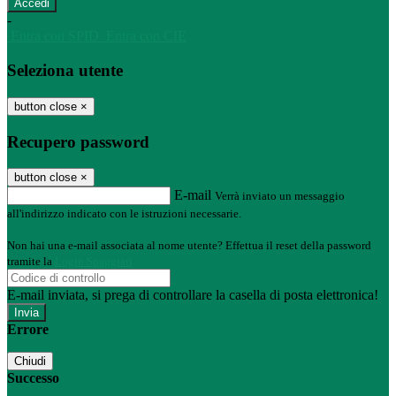
-
Entra con SPID
Entra con CIE
Seleziona utente
button close
×
Recupero password
button close
×
E-mail
Verrà inviato un messaggio
all'indirizzo indicato con le istruzioni necessarie.
Non hai una e-mail associata al nome utente? Effettua il reset della password
tramite la
Login Spaggiari
E-mail inviata, si prega di controllare la casella di posta elettronica!
Errore
Chiudi
Successo