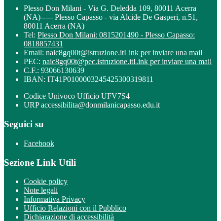
Plesso Don Milani - Via G. Deledda 109, 80011 Acerra
(NA)----- Plesso Capasso - via Alcide De Gasperi, n.51,
80011 Acerra (NA)
Tel:
Plesso Don Milani: 0815201490 - Plesso Capasso:
0818857431
Email:
naic8gq00t@istruzione.it
Link per inviare una mail
PEC:
naic8gq00t@pec.istruzione.it
Link per inviare una mail
C.F.: 93066130639
IBAN: IT41P0100003245425300319811
Codice Univoco Ufficio UFV7S4
URP accessibilita@donmilanicapasso.edu.it
Seguici su
Facebook
Sezione Link Utili
Cookie policy
Note legali
Informativa Privacy
Ufficio Relazioni con il Pubblico
Dichiarazione di accessibilità