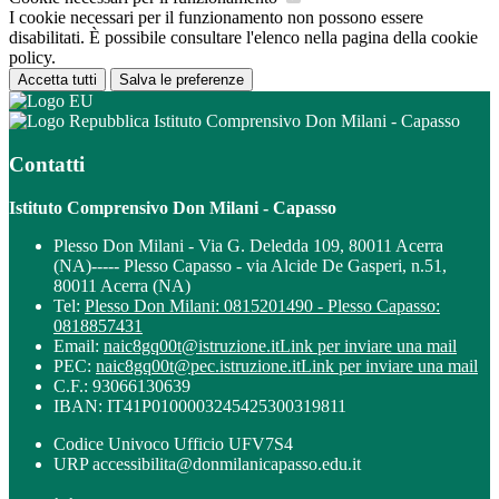
I cookie necessari per il funzionamento non possono essere
disabilitati. È possibile consultare l'elenco nella pagina della cookie
policy.
Accetta tutti
Salva le preferenze
Istituto Comprensivo Don Milani - Capasso
Contatti
Istituto Comprensivo Don Milani - Capasso
Plesso Don Milani - Via G. Deledda 109, 80011 Acerra
(NA)----- Plesso Capasso - via Alcide De Gasperi, n.51,
80011 Acerra (NA)
Tel:
Plesso Don Milani: 0815201490 - Plesso Capasso:
0818857431
Email:
naic8gq00t@istruzione.it
Link per inviare una mail
PEC:
naic8gq00t@pec.istruzione.it
Link per inviare una mail
C.F.: 93066130639
IBAN: IT41P0100003245425300319811
Codice Univoco Ufficio UFV7S4
URP accessibilita@donmilanicapasso.edu.it