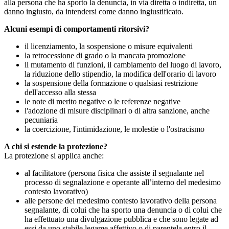
alla persona che ha sporto la denuncia, in via diretta o indiretta, un
danno ingiusto, da intendersi come danno ingiustificato.
Alcuni esempi di comportamenti ritorsivi?
il licenziamento, la sospensione o misure equivalenti
la retrocessione di grado o la mancata promozione
il mutamento di funzioni, il cambiamento del luogo di lavoro,
la riduzione dello stipendio, la modifica dell'orario di lavoro
la sospensione della formazione o qualsiasi restrizione
dell'accesso alla stessa
le note di merito negative o le referenze negative
l'adozione di misure disciplinari o di altra sanzione, anche
pecuniaria
la coercizione, l'intimidazione, le molestie o l'ostracismo
A chi si estende la protezione?
La protezione si applica anche:
al facilitatore (persona fisica che assiste il segnalante nel
processo di segnalazione e operante all’interno del medesimo
contesto lavorativo)
alle persone del medesimo contesto lavorativo della persona
segnalante, di colui che ha sporto una denuncia o di colui che
ha effettuato una divulgazione pubblica e che sono legate ad
essi da uno stabile legame affettivo o di parentela entro il