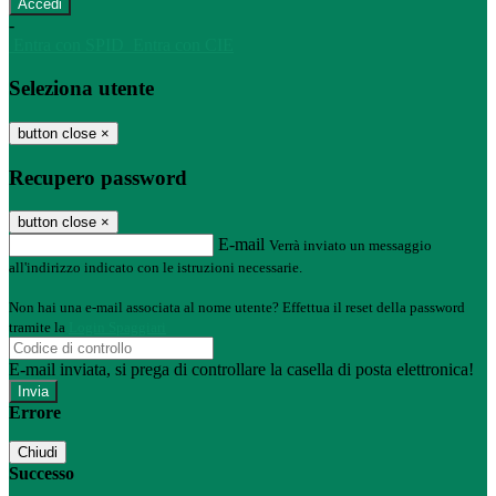
-
Entra con SPID
Entra con CIE
Seleziona utente
button close
×
Recupero password
button close
×
E-mail
Verrà inviato un messaggio
all'indirizzo indicato con le istruzioni necessarie.
Non hai una e-mail associata al nome utente? Effettua il reset della password
tramite la
Login Spaggiari
E-mail inviata, si prega di controllare la casella di posta elettronica!
Errore
Chiudi
Successo