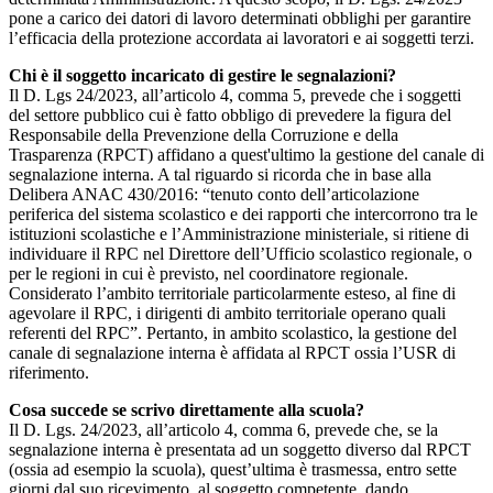
pone a carico dei datori di lavoro determinati obblighi per garantire
l’efficacia della protezione accordata ai lavoratori e ai soggetti terzi.
Chi è il soggetto incaricato di gestire le segnalazioni?
Il D. Lgs 24/2023, all’articolo 4, comma 5, prevede che i soggetti
del settore pubblico cui è fatto obbligo di prevedere la figura del
Responsabile della Prevenzione della Corruzione e della
Trasparenza (RPCT) affidano a quest'ultimo la gestione del canale di
segnalazione interna. A tal riguardo si ricorda che in base alla
Delibera ANAC 430/2016: “tenuto conto dell’articolazione
periferica del sistema scolastico e dei rapporti che intercorrono tra le
istituzioni scolastiche e l’Amministrazione ministeriale, si ritiene di
individuare il RPC nel Direttore dell’Ufficio scolastico regionale, o
per le regioni in cui è previsto, nel coordinatore regionale.
Considerato l’ambito territoriale particolarmente esteso, al fine di
agevolare il RPC, i dirigenti di ambito territoriale operano quali
referenti del RPC”. Pertanto, in ambito scolastico, la gestione del
canale di segnalazione interna è affidata al RPCT ossia l’USR di
riferimento.
Cosa succede se scrivo direttamente alla scuola?
Il D. Lgs. 24/2023, all’articolo 4, comma 6, prevede che, se la
segnalazione interna è presentata ad un soggetto diverso dal RPCT
(ossia ad esempio la scuola), quest’ultima è trasmessa, entro sette
giorni dal suo ricevimento, al soggetto competente, dando