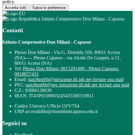
policy.
Accetta tutti
Salva le preferenze
Istituto Comprensivo Don Milani - Capasso
Contatti
Istituto Comprensivo Don Milani - Capasso
Plesso Don Milani - Via G. Deledda 109, 80011 Acerra
(NA)----- Plesso Capasso - via Alcide De Gasperi, n.51,
80011 Acerra (NA)
Tel:
Plesso Don Milani: 0815201490 - Plesso Capasso:
0818857431
Email:
naic8gq00t@istruzione.it
Link per inviare una mail
PEC:
naic8gq00t@pec.istruzione.it
Link per inviare una mail
C.F.: 93066130639
IBAN: IT41P0100003245425300319811
Codice Univoco Ufficio UFV7S4
URP accessibilita@donmilanicapasso.edu.it
Seguici su
Facebook