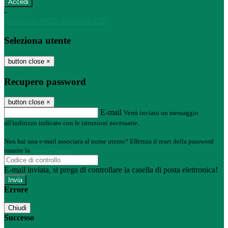
-
Entra con SPID
Entra con CIE
Seleziona utente
button close
×
Recupero password
button close
×
E-mail
Verrà inviato un messaggio
all'indirizzo indicato con le istruzioni necessarie.
Non hai una e-mail associata al nome utente? Effettua il reset della password
tramite la
Login Spaggiari
E-mail inviata, si prega di controllare la casella di posta elettronica!
Errore
Chiudi
Successo