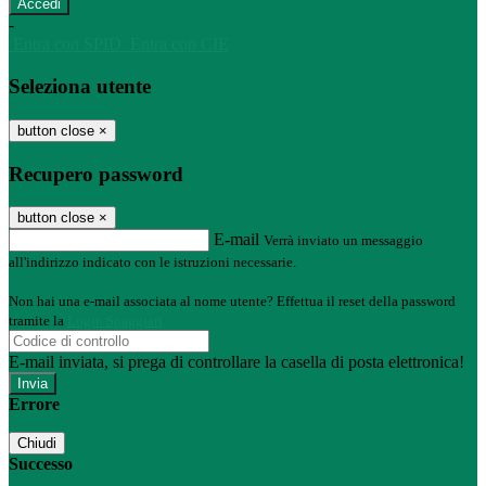
-
Entra con SPID
Entra con CIE
Seleziona utente
button close
×
Recupero password
button close
×
E-mail
Verrà inviato un messaggio
all'indirizzo indicato con le istruzioni necessarie.
Non hai una e-mail associata al nome utente? Effettua il reset della password
tramite la
Login Spaggiari
E-mail inviata, si prega di controllare la casella di posta elettronica!
Errore
Chiudi
Successo