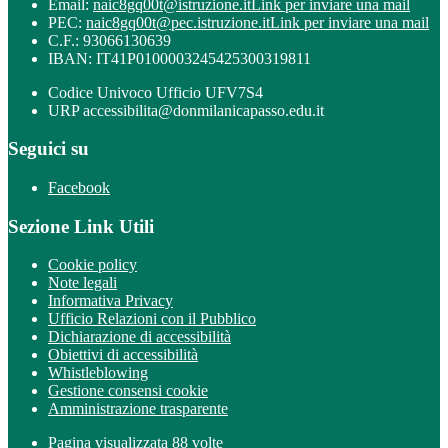
Email:
naic8gq00t@istruzione.it
Link per inviare una mail
PEC:
naic8gq00t@pec.istruzione.it
Link per inviare una mail
C.F.: 93066130639
IBAN: IT41P0100003245425300319811
Codice Univoco Ufficio UFV7S4
URP accessibilita@donmilanicapasso.edu.it
Seguici su
Facebook
Sezione Link Utili
Cookie policy
Note legali
Informativa Privacy
Ufficio Relazioni con il Pubblico
Dichiarazione di accessibilità
Obiettivi di accessibilità
Whistleblowing
Gestione consensi cookie
Amministrazione trasparente
Pagina visualizzata
88
volte