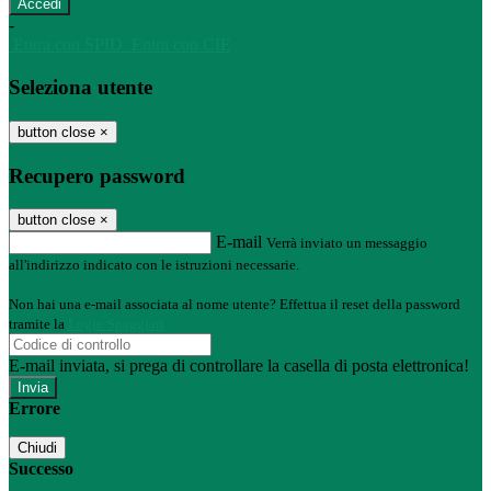
-
Entra con SPID
Entra con CIE
Seleziona utente
button close
×
Recupero password
button close
×
E-mail
Verrà inviato un messaggio
all'indirizzo indicato con le istruzioni necessarie.
Non hai una e-mail associata al nome utente? Effettua il reset della password
tramite la
Login Spaggiari
E-mail inviata, si prega di controllare la casella di posta elettronica!
Errore
Chiudi
Successo