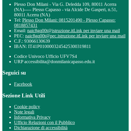
Plesso Don Milani - Via G. Deledda 109, 80011 Acerra
(NA)----- Plesso Capasso - via Alcide De Gasperi, n.51,
80011 Acerra (NA)
Tel:
Plesso Don Milani: 0815201490 - Plesso Capasso:
0818857431
Email:
naic8gq00t@istruzione.it
Link per inviare una mail
PEC:
naic8gq00t@pec.istruzione.it
Link per inviare una mail
C.F.: 93066130639
IBAN: IT41P0100003245425300319811
Codice Univoco Ufficio UFV7S4
URP accessibilita@donmilanicapasso.edu.it
Seguici su
Facebook
Sezione Link Utili
Cookie policy
Note legali
Informativa Privacy
Ufficio Relazioni con il Pubblico
Dichiarazione di accessibilità