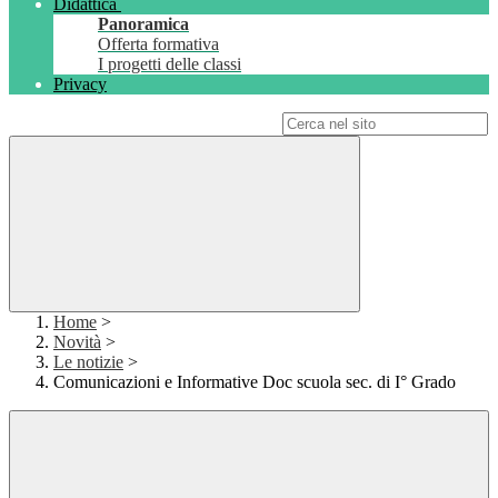
Didattica
Panoramica
Offerta formativa
I progetti delle classi
Privacy
Campo di ricerca per le pagine del sito
Home
>
Novità
>
Le notizie
>
Comunicazioni e Informative Doc scuola sec. di I° Grado