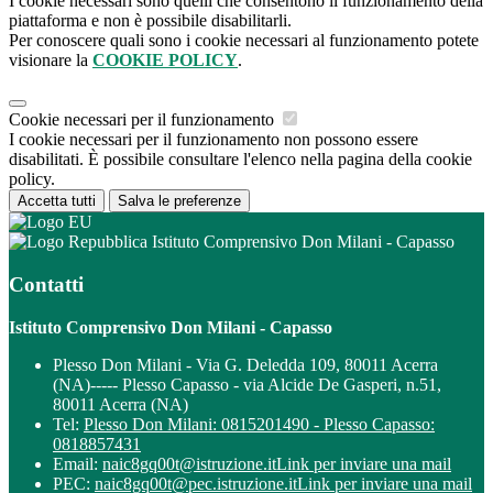
I cookie necessari sono quelli che consentono il funzionamento della
piattaforma e non è possibile disabilitarli.
Per conoscere quali sono i cookie necessari al funzionamento potete
visionare la
COOKIE POLICY
.
Cookie necessari per il funzionamento
I cookie necessari per il funzionamento non possono essere
disabilitati. È possibile consultare l'elenco nella pagina della cookie
policy.
Accetta tutti
Salva le preferenze
Istituto Comprensivo Don Milani - Capasso
Contatti
Istituto Comprensivo Don Milani - Capasso
Plesso Don Milani - Via G. Deledda 109, 80011 Acerra
(NA)----- Plesso Capasso - via Alcide De Gasperi, n.51,
80011 Acerra (NA)
Tel:
Plesso Don Milani: 0815201490 - Plesso Capasso:
0818857431
Email:
naic8gq00t@istruzione.it
Link per inviare una mail
PEC:
naic8gq00t@pec.istruzione.it
Link per inviare una mail