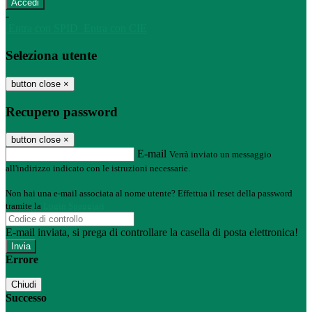
-
Entra con SPID
Entra con CIE
Seleziona utente
button close
×
Recupero password
button close
×
E-mail
Verrà inviato un messaggio
all'indirizzo indicato con le istruzioni necessarie.
Non hai una e-mail associata al nome utente? Effettua il reset della password
tramite la
Login Spaggiari
E-mail inviata, si prega di controllare la casella di posta elettronica!
Errore
Chiudi
Successo