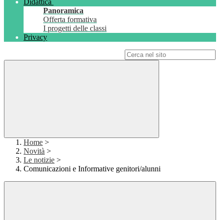
Didattica
Panoramica
Offerta formativa
I progetti delle classi
Privacy
Campo di ricerca per le pagine del sito
Home
>
Novità
>
Le notizie
>
Comunicazioni e Informative genitori/alunni