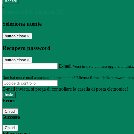
-
Entra con SPID
Entra con CIE
Seleziona utente
button close
×
Recupero password
button close
×
E-mail
Verrà inviato un messaggio all'indirizz
Non hai una e-mail associata al nome utente? Effettua il reset della password tram
E-mail inviata, si prega di controllare la casella di posta elettronica!
Errore
Chiudi
Successo
Chiudi
Informazione