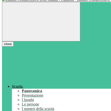
close
Scuola
Panoramica
Presentazione
I luoghi
Le persone
I numeri della scuola