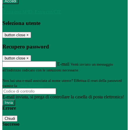
-
Entra con SPID
Entra con CIE
Seleziona utente
button close
×
Recupero password
button close
×
E-mail
Verrà inviato un messaggio
all'indirizzo indicato con le istruzioni necessarie.
Non hai una e-mail associata al nome utente? Effettua il reset della password
tramite la
Login Spaggiari
E-mail inviata, si prega di controllare la casella di posta elettronica!
Errore
Chiudi
Successo