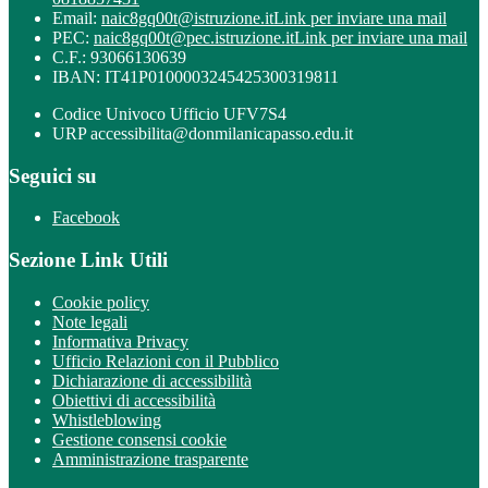
Email:
naic8gq00t@istruzione.it
Link per inviare una mail
PEC:
naic8gq00t@pec.istruzione.it
Link per inviare una mail
C.F.: 93066130639
IBAN: IT41P0100003245425300319811
Codice Univoco Ufficio UFV7S4
URP accessibilita@donmilanicapasso.edu.it
Seguici su
Facebook
Sezione Link Utili
Cookie policy
Note legali
Informativa Privacy
Ufficio Relazioni con il Pubblico
Dichiarazione di accessibilità
Obiettivi di accessibilità
Whistleblowing
Gestione consensi cookie
Amministrazione trasparente