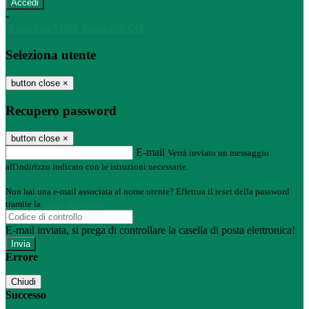
-
Entra con SPID
Entra con CIE
Seleziona utente
button close
×
Recupero password
button close
×
E-mail
Verrà inviato un messaggio
all'indirizzo indicato con le istruzioni necessarie.
Non hai una e-mail associata al nome utente? Effettua il reset della password
tramite la
Login Spaggiari
E-mail inviata, si prega di controllare la casella di posta elettronica!
Errore
Chiudi
Successo