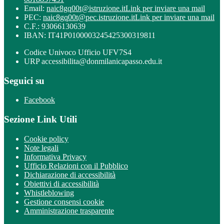
Email:
naic8gq00t@istruzione.it
Link per inviare una mail
PEC:
naic8gq00t@pec.istruzione.it
Link per inviare una mail
C.F.: 93066130639
IBAN: IT41P0100003245425300319811
Codice Univoco Ufficio UFV7S4
URP accessibilita@donmilanicapasso.edu.it
Seguici su
Facebook
Sezione Link Utili
Cookie policy
Note legali
Informativa Privacy
Ufficio Relazioni con il Pubblico
Dichiarazione di accessibilità
Obiettivi di accessibilità
Whistleblowing
Gestione consensi cookie
Amministrazione trasparente