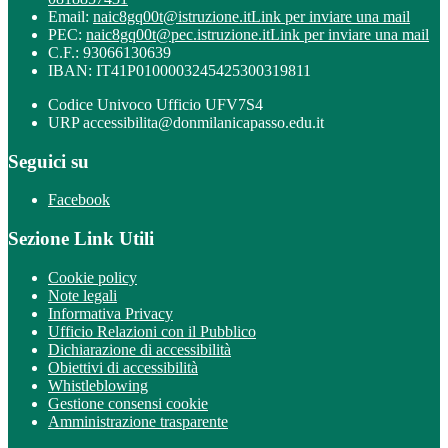
Email:
naic8gq00t@istruzione.it
Link per inviare una mail
PEC:
naic8gq00t@pec.istruzione.it
Link per inviare una mail
C.F.: 93066130639
IBAN: IT41P0100003245425300319811
Codice Univoco Ufficio UFV7S4
URP accessibilita@donmilanicapasso.edu.it
Seguici su
Facebook
Sezione Link Utili
Cookie policy
Note legali
Informativa Privacy
Ufficio Relazioni con il Pubblico
Dichiarazione di accessibilità
Obiettivi di accessibilità
Whistleblowing
Gestione consensi cookie
Amministrazione trasparente