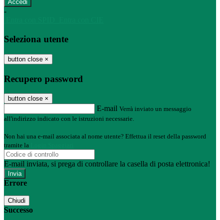
-
Entra con SPID
Entra con CIE
Seleziona utente
button close
×
Recupero password
button close
×
E-mail
Verrà inviato un messaggio
all'indirizzo indicato con le istruzioni necessarie.
Non hai una e-mail associata al nome utente? Effettua il reset della password
tramite la
Login Spaggiari
E-mail inviata, si prega di controllare la casella di posta elettronica!
Errore
Chiudi
Successo