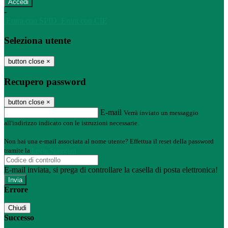
-
Entra con SPID
Entra con CIE
Seleziona utente
button close
×
Recupero password
button close
×
E-mail
Verrà inviato un messaggio
all'indirizzo indicato con le istruzioni necessarie.
Non hai una e-mail associata al nome utente? Effettua il reset della password
tramite la
Login Spaggiari
E-mail inviata, si prega di controllare la casella di posta elettronica!
Errore
Chiudi
Successo