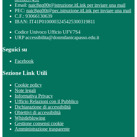
Email:
naic8gq00t@istruzione.it
Link per inviare una mail
PEC:
naic8gq00t@pec.istruzione.it
Link per inviare una mail
C.F.: 93066130639
IBAN: IT41P0100003245425300319811
Codice Univoco Ufficio UFV7S4
URP accessibilita@donmilanicapasso.edu.it
Seguici su
Facebook
Sezione Link Utili
Cookie policy
Note legali
Informativa Privacy
Ufficio Relazioni con il Pubblico
Dichiarazione di accessibilità
Obiettivi di accessibilità
Whistleblowing
Gestione consensi cookie
Amministrazione trasparente